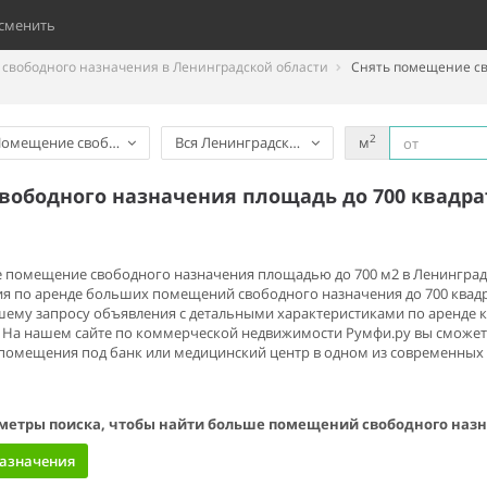
сменить
свободного назначения в Ленинградской области
Снять помещение св
2
омещение свободного назначения
Вся Ленинградская область
м
вободного назначения площадь до 700 квадра
е помещение свободного назначения площадью до 700 м2 в Ленинградс
 по аренде больших помещений свободного назначения до 700 квадр
ему запросу объявления с детальными характеристиками по аренде 
ц. На нашем сайте по коммерческой недвижимости Румфи.ру вы сможет
 помещения под банк или медицинский центр в одном из современны
метры поиска, чтобы найти больше помещений свободного наз
назначения