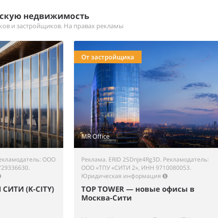
ескую недвижимость
иков и застройщиков. На правах рекламы
От застройщика
MR Office
Рекламодатель: ООО
Реклама. ERID 2SDnje4Rg3D. Рекламодатель:
729336630.
ООО «ТПУ «СИТИ 2», ИНН 9710080053.
Юридическая информация
СИТИ (K-CITY)
TOP TOWER — новые офисы в
Москва-Сити