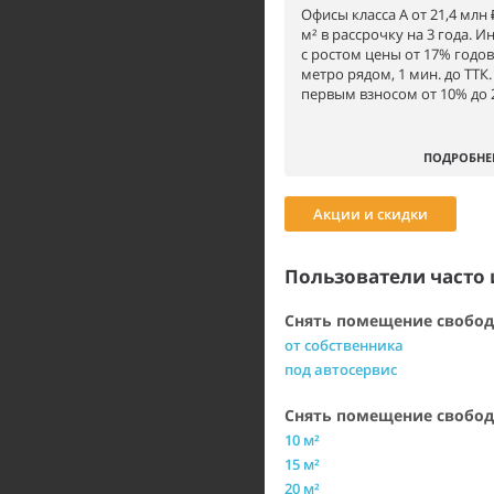
Офисы класса А от 21,4 млн ₽
м² в рассрочку на 3 года. 
с ростом цены от 17% годов
метро рядом, 1 мин. до ТТК.
первым взносом от 10% до 2
ПОДРОБНЕ
Акции и скидки
Пользователи часто 
Снять помещение свободн
от собственника
под автосервис
Снять помещение свобод
10 м²
15 м²
20 м²