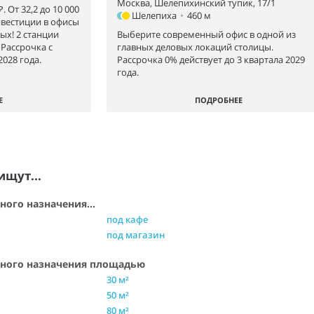
Москва, Шелепихинский тупик, 17/1
. От 32,2 до 10 000
Шелепиха
•
460 м
Инвестиции в офисы
ых! 2 станции
Выберите современный офис в одной из
 Рассрочка с
главных деловых локаций столицы.
028 года.
Рассрочка 0% действует до 3 квартала 2029
года.
Е
ПОДРОБНЕЕ
ищут...
ого назначения...
под кафе
под магазин
ного назначения площадью
30 м²
50 м²
80 м²