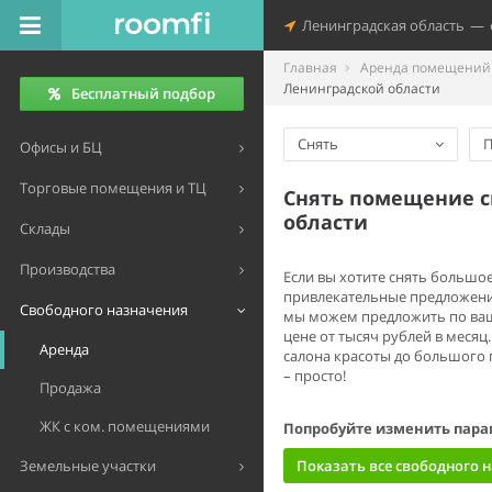
Ленинградская область
—
Главная
Аренда помещений 
Ленинградской области
Бесплатный подбор
Снять
П
Офисы и БЦ
Торговые помещения и ТЦ
Снять помещение с
области
Склады
Производства
Если вы хотите снять большо
привлекательные предложения
Свободного назначения
мы можем предложить по ваш
цене от тысяч рублей в меся
Аренда
салона красоты до большого
– просто!
Продажа
ЖК с ком. помещениями
Попробуйте изменить пара
Земельные участки
Показать все свободного 