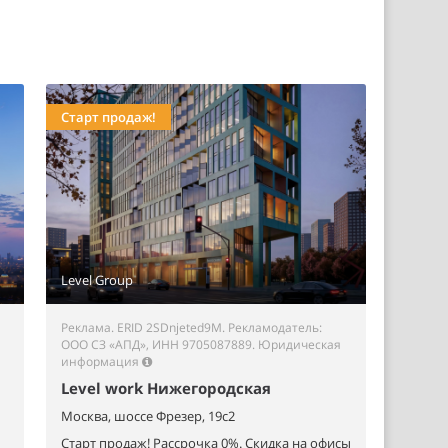
Старт продаж!
Level Group
Реклама. ERID 2SDnjeted9M. Рекламодатель:
ООО СЗ «АПД», ИНН 9705087889.
Юридическая
информация
Level work Нижегородская
Москва, шоссе Фрезер, 19с2
Старт продаж! Рассрочка 0%. Скидка на офисы