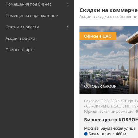
Помещения под бизнес
Скидки на коммерч
Помещения с арендатором
Акции и скидки от собственн
Статьи и новости
Офисы в ЦАО
Акции и скидки
Поиск на карте
OCTOBER GROUP
Реклама. ERID 2SDnjcETuqV. 
«СЗ «ОКТЯБРЬ в САО», ИНН 9
Юридическая информация
Бизнес-центр КОБЗОН 
Москва, Бауманская улица
Бауманская
•
460 м