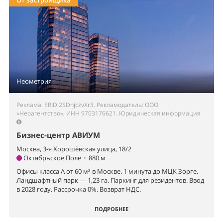
От застройщика
Неометрия
Реклама. ERID 2SDnjczvXr3. Рекламодатель: ООО
«Неоагентство», ИНН 9703176621.
Юридическая информация
Бизнес-центр АВИУМ
Москва, 3-я Хорошёвская улица, 18/2
Октябрьское Поле
•
880 м
Офисы класса А от 60 м² в Москве. 1 минута до МЦК Зорге.
Ландшафтный парк — 1,23 га. Паркинг для резидентов. Ввод
в 2028 году. Рассрочка 0%. Возврат НДС.
ПОДРОБНЕЕ