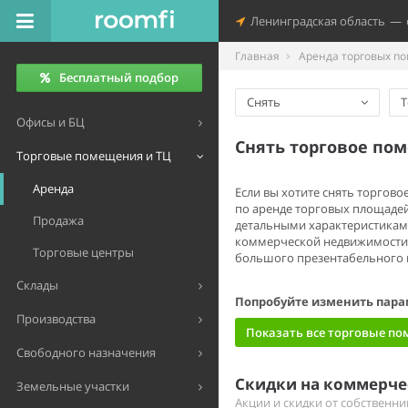
Ленинградская область
—
Главная
Аренда торговых п
Бесплатный подбор
Снять
Т
Офисы и БЦ
Снять торговое по
Торговые помещения и ТЦ
Аренда
Если вы хотите снять торгов
по аренде торговых площадей
Продажа
детальными характеристиками
коммерческой недвижимости 
Торговые центры
большого презентабельного п
Склады
Попробуйте изменить пара
Производства
Показать все торговые п
Свободного назначения
Скидки на коммерч
Земельные участки
Акции и скидки от собственн