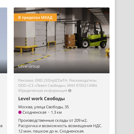
В пределах МКАД
Level Group
Реклама. ERID 2SDnjdZZwTH. Рекламодатель:
ООО «СЗ «Левел Свободы», ИНН 9705213484.
Юридическая информация
Level work Свободы
Москва, улица Свободы, 35
Сходненская
•
1.3 км
Производственные склады от 209 м2.
 в
Рассрочка и возможность возмещения НДС.
12 мин. пешком до м. Сходненская.