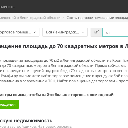
сменить
омещений в Ленинградской области
Снять торговое помещение площадь
2
орговое помещение
Вся Ленинградская область
м
мещение площадь до 70 квадратных метров в 
ое помещение площадью до 70 м2 в Ленинградской области, на Roomfi
 до 70 квадратных метров в Ленинградской области. Прямо сейчас м
 по аренде помещений под ритейл до 70 квадратных метров по цене от
Румфи.ру вы сможете найти торговое помещение в аренду любой площ
авильона в современном ТРЦ. Найти помещение для торговли – прост
метры поиска, чтобы найти больше торговых помещений.
омещения
ескую недвижимость
иков и застройщиков. На правах рекламы