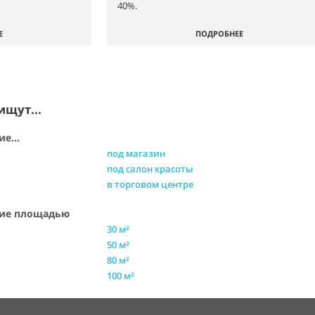
40%.
Е
ПОДРОБНЕЕ
ищут...
е...
под магазин
под салон красоты
в торговом центре
ние площадью
30 м²
50 м²
80 м²
100 м²