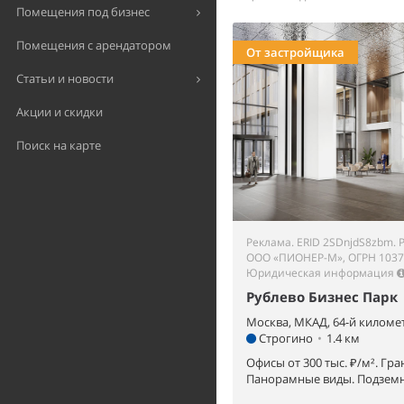
Помещения под бизнес
Помещения с арендатором
От застройщика
Статьи и новости
Акции и скидки
Поиск на карте
Реклама. ERID 2SDnjdS8zbm. 
ООО «ПИОНЕР-М», ОГРН 1037
Юридическая информация
Рублево Бизнес Парк
Москва, МКАД, 64-й километ
Строгино
•
1.4 км
Офисы от 300 тыс. ₽/м². Гра
Панорамные виды. Подземн