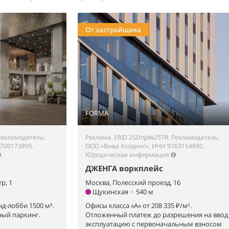
От застройщика
FORMA
Рекламодатель:
Реклама. ERID 2SDnjdw257R. Рекламодатель:
700173895.
ООО «Вива Холдинг», ИНН 9703154890.
Юридическая информация
ДЖЕНГА воркплейс
р, 1
Москва, Полесский проезд, 16
Щукинская
•
540 м
нд-лобби 1500 м².
Офисы класса «А» от 208 335 ₽/м².
ый паркинг.
Отложенный платеж до разрешения на ввод
эксплуатацию с первоначальным взносом