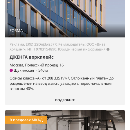
FORMA
Реклама. ERID 2SDnjdw257R. Рекламодатель: ООО «Вива
Холдинг», ИНН 9703154890.
Юридическая информация
ДЖЕНГА воркплейс
Москва, Полесский проезд, 16
Щукинская
•
540 м
Офисы класса «А» от 208 335 ₽/м². Отложенный платеж до
разрешения на ввод в эксплуатацию с первоначальным
взносом 40%.
ПОДРОБНЕЕ
В пределах МКАД