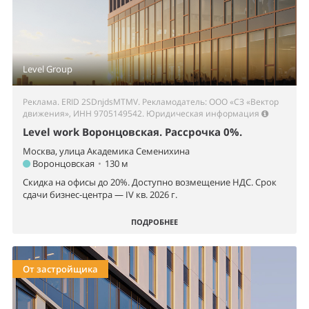
Level Group
Реклама. ERID 2SDnjdsMTMV. Рекламодатель: ООО «СЗ «Вектор
движения», ИНН 9705149542.
Юридическая информация
Level work Воронцовская. Рассрочка 0%.
Москва, улица Академика Семенихина
Воронцовская
•
130 м
Скидка на офисы до 20%. Доступно возмещение НДС. Срок
сдачи бизнес-центра — IV кв. 2026 г.
ПОДРОБНЕЕ
От застройщика