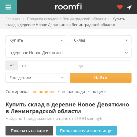
Главная
Продажа складов в Ленинградской области
Купить
склад в деревне Новое Девяткино в Ленинградской области
Купить
Склад
в деревне Новое Девяткино
2
м
Еще детали
Найти
Сортировка:
по новизне
•
по площади
•
по цене
Купить склад в деревне Новое Девяткино
в Ленинградской области
Найдено 1 предложение по цене от 519,94 млн руб.
Показать на карте
Пользователи часто ищут