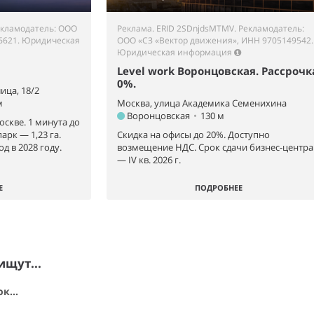
Рекламодатель: ООО
Реклама. ERID 2SDnjdsMTMV. Рекламодатель:
6621.
Юридическая
ООО «СЗ «Вектор движения», ИНН 9705149542.
Юридическая информация
Level work Воронцовская. Рассрочк
0%.
ица, 18/2
м
Москва, улица Академика Семенихина
Воронцовская
•
130 м
оскве. 1 минута до
рк — 1,23 га.
Скидка на офисы до 20%. Доступно
д в 2028 году.
возмещение НДС. Срок сдачи бизнес-центра
— IV кв. 2026 г.
Е
ПОДРОБНЕЕ
ищут...
к...