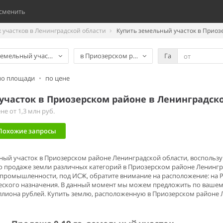
сменить
участков в Ленинградской области
Купить земельный участок в Приоз
емельный участок
в Приозерском районе
Га
по площади
•
по цене
участок в Приозерском районе в Ленинградск
е от 1,3 млн руб.
Похожие запросы
ьный участок в Приозерском районе Ленинградской области, воспольз
о продаже земли различных категорий в Приозерском районе Ленингр
промышленности, под ИСЖ, обратите внимание на расположение: на 
еского назначения. В данный момент мы можем предложить по вашему
миллиона рублей. Купить землю, расположенную в Приозерском районе Л