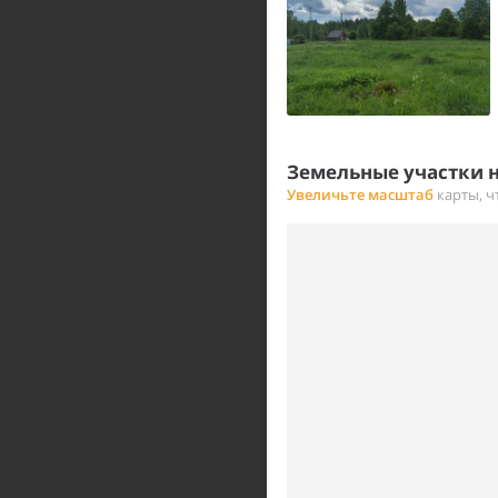
Земельные участки н
Увеличьте масштаб
карты, ч