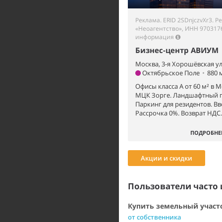
Реклама. ERID 2SDnjczvXr3. 
«Неоагентство», ИНН 970317
информация
Бизнес-центр АВИУМ
Москва, 3-я Хорошёвская ул
Октябрьское Поле
•
880 
Офисы класса А от 60 м² в М
МЦК Зорге. Ландшафтный па
Паркинг для резидентов. Вво
Рассрочка 0%. Возврат НДС.
ПОДРОБНЕ
Акции и скидки
Пользователи часто 
Купить земельный участо
от собственника