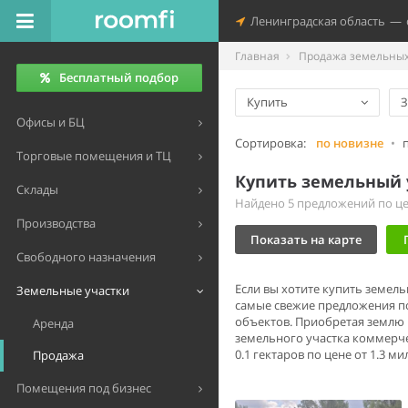
Ленинградская область
—
Главная
Продажа земельных 
Бесплатный подбор
Купить
З
Офисы и БЦ
Сортировка:
по новизне
•
Торговые помещения и ТЦ
Купить земельный 
Склады
Найдено 5 предложений по цен
Производства
Показать на карте
Свободного назначения
Если вы хотите купить земел
Земельные участки
самые свежие предложения п
объектов. Приобретая землю 
Аренда
земельного участка коммерч
0.1 гектаров по цене от 1.3 
Продажа
Помещения под бизнес