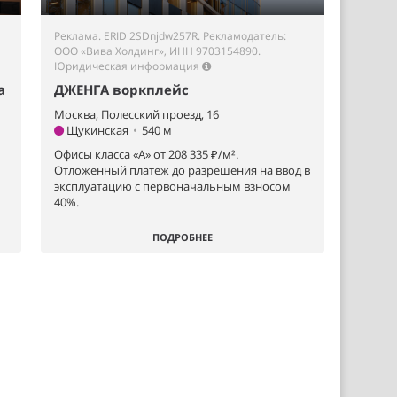
Реклама. ERID 2SDnjdw257R. Рекламодатель:
ООО «Вива Холдинг», ИНН 9703154890.
Юридическая информация
а
ДЖЕНГА воркплейс
Москва, Полесский проезд, 16
Щукинская
•
540 м
Офисы класса «А» от 208 335 ₽/м².
Отложенный платеж до разрешения на ввод в
эксплуатацию с первоначальным взносом
40%.
ПОДРОБНЕЕ