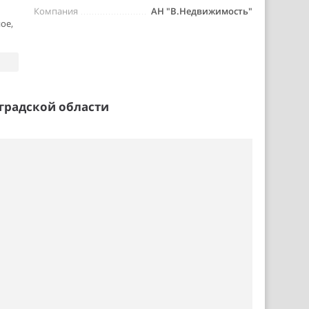
Компания
АН "В.Недвижимость"
ое,
градской области