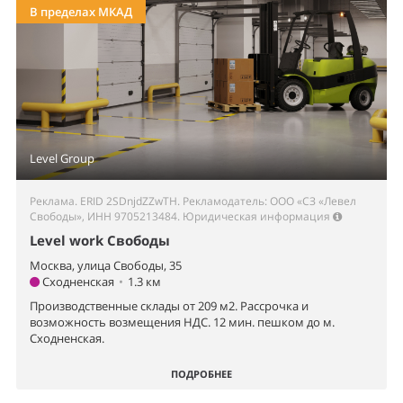
В пределах МКАД
Level Group
Реклама. ERID 2SDnjdZZwTH. Рекламодатель: ООО «СЗ «Левел
Свободы», ИНН 9705213484.
Юридическая информация
Level work Свободы
Москва, улица Свободы, 35
Сходненская
•
1.3 км
Производственные склады от 209 м2. Рассрочка и
возможность возмещения НДС. 12 мин. пешком до м.
Сходненская.
ПОДРОБНЕЕ