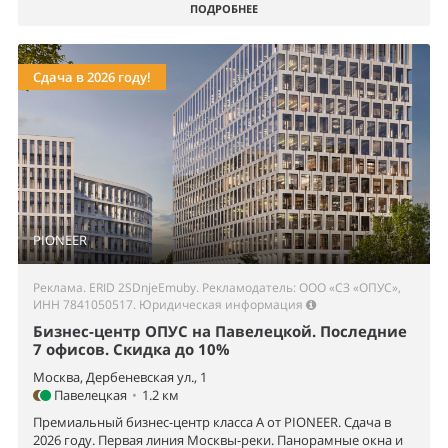
ПОДРОБНЕЕ
Сдача в 2026 году!
PIONEER
Реклама. ERID 2SDnjeEmuby. Рекламодатель: ООО «СЗ «ОПУС»,
ИНН 7841050517.
Юридическая информация
Бизнес-центр ОПУС на Павелецкой. Последние
7 офисов. Скидка до 10%
Москва, Дербеневская ул., 1
Павелецкая
•
1.2 км
Премиальный бизнес-центр класса А от PIONEER. Сдача в
2026 году. Первая линия Москвы-реки. Панорамные окна и