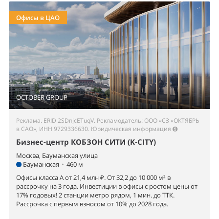
Офисы в ЦАО
OCTOBER GROUP
Реклама. ERID 2SDnjcETuqV. Рекламодатель: ООО «СЗ «ОКТЯБРЬ
в САО», ИНН 9729336630.
Юридическая информация
Бизнес-центр КОБЗОН СИТИ (K-CITY)
Москва, Бауманская улица
Бауманская
•
460 м
Офисы класса А от 21,4 млн ₽. От 32,2 до 10 000 м² в
рассрочку на 3 года. Инвестиции в офисы с ростом цены от
17% годовых! 2 станции метро рядом, 1 мин. до ТТК.
Рассрочка с первым взносом от 10% до 2028 года.