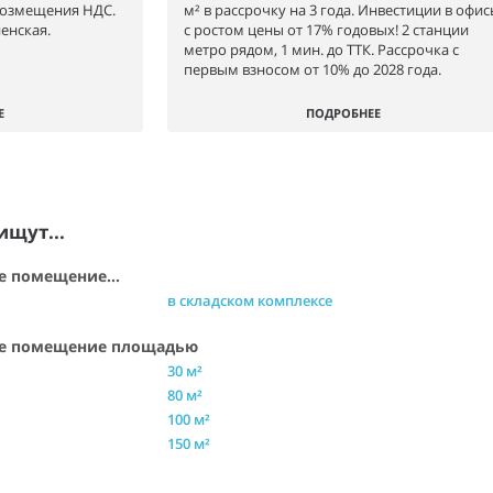
возмещения НДС.
м² в рассрочку на 3 года. Инвестиции в офи
енская.
с ростом цены от 17% годовых! 2 станции
метро рядом, 1 мин. до ТТК. Рассрочка с
первым взносом от 10% до 2028 года.
Е
ПОДРОБНЕЕ
ищут...
е помещение...
в складском комплексе
ое помещение площадью
30 м²
80 м²
100 м²
150 м²