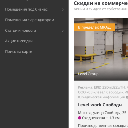
Скидки на коммерч
Акции и скидки от собственн
Помещения под бизнес
Помещения с арендатором
В пределах МКАД
Статьи и новости
Акции и скидки
Поиск на карте
Level Group
Реклама. ERID 2SDnjdZZwTH. 
ООО «СЗ «Левел Свободы», И
Юридическая информация
Level work Свободы
Москва, улица Свободы, 35
Сходненская
•
1.3 км
Производственные склады о