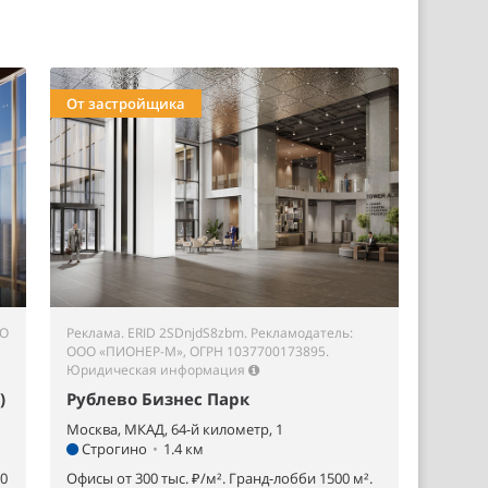
От застройщика
ОО
Реклама. ERID 2SDnjdS8zbm. Рекламодатель:
ООО «ПИОНЕР-М», ОГРН 1037700173895.
Юридическая информация
)
Рублево Бизнес Парк
Москва, МКАД, 64-й километр, 1
Строгино
•
1.4 км
00
Офисы от 300 тыс. ₽/м². Гранд-лобби 1500 м².