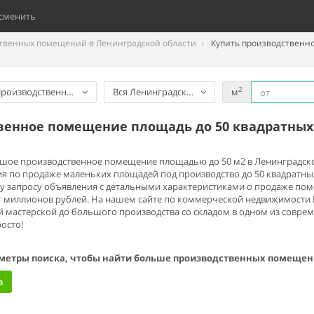
сменить
твенных помещений в Ленинградской области
Купить производственн
2
роизводственное помещение
Вся Ленинградская область
м
венное помещение площадь до 50 квадратных
ьшое производственное помещение площадью до 50 м2 в Ленинградской
 по продаже маленьких площадей под производство до 50 квадратных
 запросу объявления с детальными характеристиками о продаже пом
от миллионов рублей. На нашем сайте по коммерческой недвижимости
 мастерской до большого производства со складом в одном из совре
осто!
метры поиска, чтобы найти больше производственных помещен
а