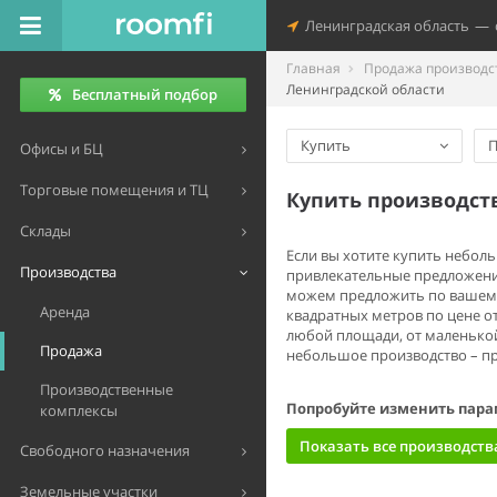
Ленинградская область
—
Главная
Продажа производс
Ленинградской области
Бесплатный подбор
Купить
П
Офисы и БЦ
Торговые помещения и ТЦ
Купить производст
Склады
Если вы хотите купить небол
Производства
привлекательные предложения
можем предложить по вашему
Аренда
квадратных метров по цене 
любой площади, от маленькой
Продажа
небольшое производство – пр
Производственные
Попробуйте изменить пара
комплексы
Показать все производств
Свободного назначения
Земельные участки