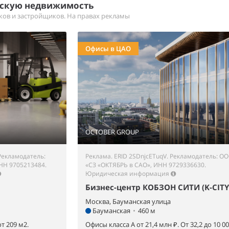
ескую недвижимость
иков и застройщиков. На правах рекламы
Офисы в ЦАО
OCTOBER GROUP
Рекламодатель:
Реклама. ERID 2SDnjcETuqV. Рекламодатель: О
НН 9705213484.
«СЗ «ОКТЯБРЬ в САО», ИНН 9729336630.
Юридическая информация
Бизнес-центр КОБЗОН СИТИ (K-CITY
Москва, Бауманская улица
Бауманская
•
460 м
т 209 м2.
Офисы класса А от 21,4 млн ₽. От 32,2 до 10 0