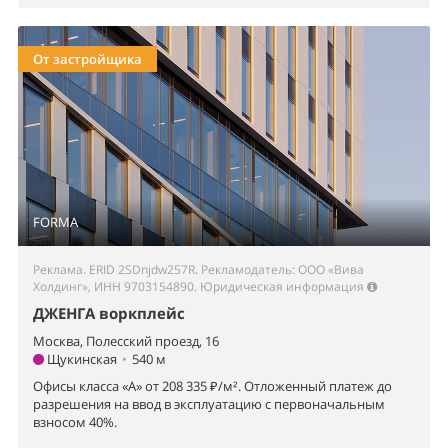
От застройщика
FORMA
Реклама. ERID 2SDnjdw257R. Рекламодатель: ООО «Вива
Холдинг», ИНН 9703154890.
Юридическая информация
ДЖЕНГА воркплейс
Москва, Полесский проезд, 16
Щукинская
•
540 м
Офисы класса «А» от 208 335 ₽/м². Отложенный платеж до
разрешения на ввод в эксплуатацию с первоначальным
взносом 40%.