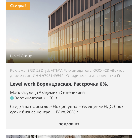
Скидка!
Level Group
Реклама. ERID 2SDnjdsMTMV. Рекламодатель: ООО «СЗ «Вектор
движения», ИНН 9705149542.
Юридическая информация
Level work Воронцовская. Рассрочка 0%.
Москва, улица Академика Семенихина
Воронцовская
•
130 м
Скидка на офисы до 20%. Доступно возмещение НДС. Срок
сдачи бизнес-центра — IV кв. 2026 г.
ПОДРОБНЕЕ